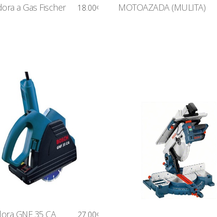
dora a Gas Fischer
MOTOAZADA (MULITA)
18.00
€
ora GNF 35 CA
27.00
€