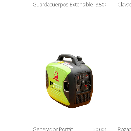
Guardacuerpos Extensible
Clava
3.50
€
Generador Portátil
Rozad
20.00
€