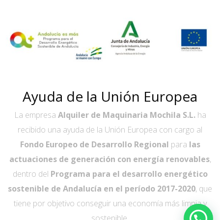
Ayuda de la Unión Europea
La empresa
Alquiler de Maquinaria Mochila S.L.
ha
recibido una ayuda de la Unión Europea con cargo al
Fondo Europeo de Desarrollo Regional
para
las
actuaciones de generación con energía renovables
,
dentro del
Programa para el desarrollo energético
sostenible de Andalucía en el período 2017-2020
, que
tiene por objetivo conseguir una economía más limpia y
sostenible.