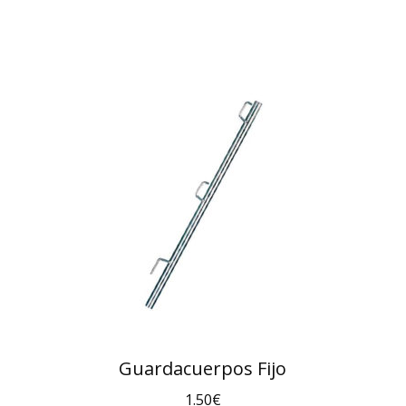
Guardacuerpos Fijo
1.50
€