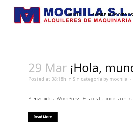
INICIO
SOBRE NOSOTRO
29 Mar
¡Hola, mun
Posted at 08:18h
in
Sin categoría
by
mochila
Bienvenido a WordPress. Esta es tu primera entrada.
Read More