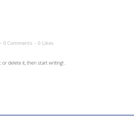
0 Comments
0
Likes
 delete it, then start writing!...