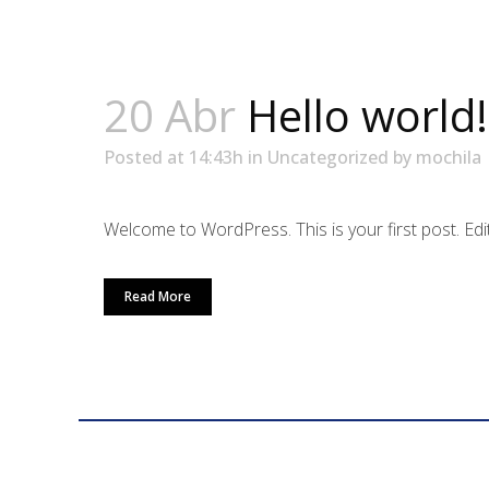
20 Abr
Hello world!
Posted at 14:43h
in
Uncategorized
by
mochila
Welcome to WordPress. This is your first post. Edit or
Read More