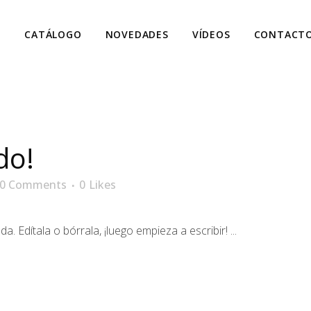
S
CATÁLOGO
NOVEDADES
VÍDEOS
CONTACT
do!
0 Comments
0
Likes
 Edítala o bórrala, ¡luego empieza a escribir! ...