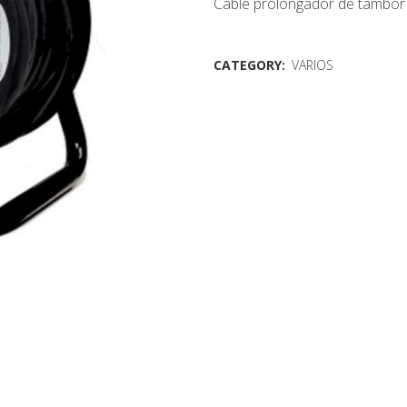
Cable prolongador de tambor
CATEGORY:
VARIOS